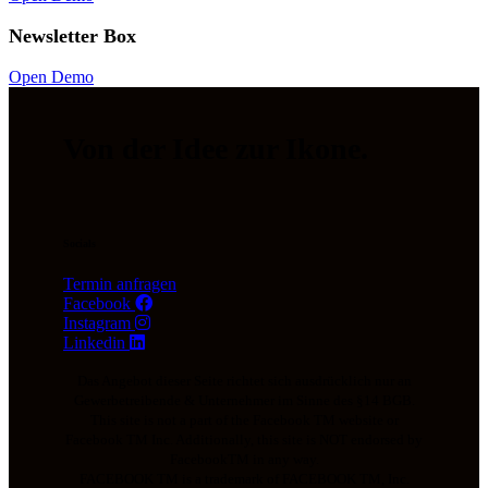
Newsletter Box
Open Demo
Von der Idee zur Ikone.
Socials
Termin anfragen
Facebook
Instagram
Linkedin
Das Angebot dieser Seite richtet sich ausdrücklich nur an
Gewerbetreibende & Unternehmer im Sinne des §14 BGB.
This site is not a part of the Facebook TM website or
Facebook TM Inc. Additionally, this site is NOT endorsed by
FacebookTM in any way.
FACEBOOK TM is a trademark of FACEBOOK TM, Inc.