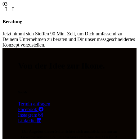
03
Beratung
Jetzt nimmt sich Steffen 90 Min. Zeit, um Dich umfassend zu
Deinem Unternehmen zu beraten und Dir unser massgeschneidertes
Konzept vorzustellen.
Von der Idee zur Ikone.
Socials
Termin anfragen
Facebook
Instagram
Linkedin
Das Angebot dieser Seite richtet sich ausdrücklich nur an
Gewerbetreibende & Unternehmer im Sinne des §14 BGB.