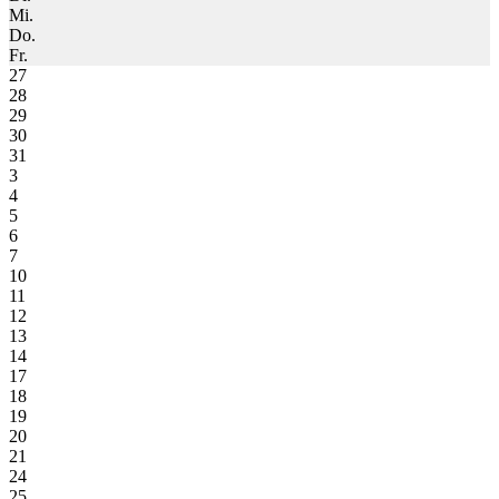
Mi.
Do.
Fr.
27
28
29
30
31
3
4
5
6
7
10
11
12
13
14
17
18
19
20
21
24
25